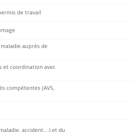
rmis de travail
homage
u maladie auprès de
s et coordination avec
és compétentes (AVS,
maladie, accident,…) et du