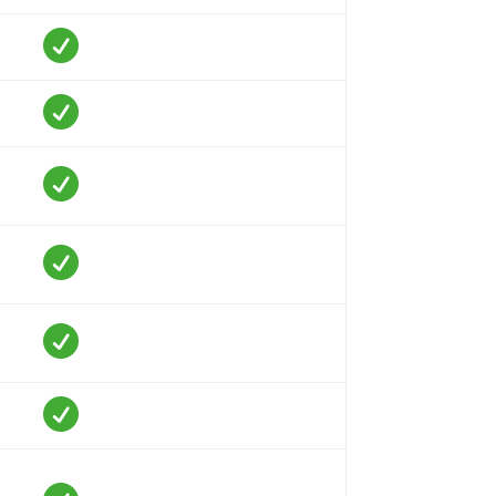





