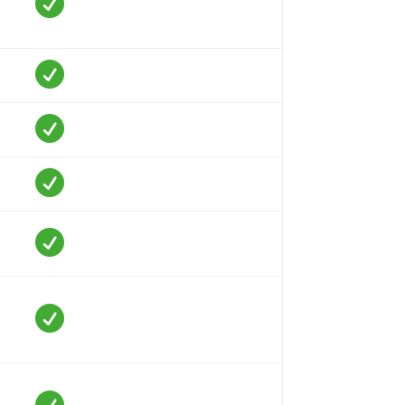





